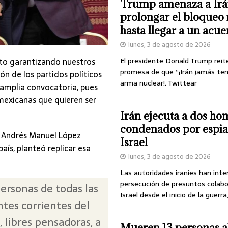
Trump amenaza a Irá
prolongar el bloqueo 
hasta llegar a un acu
lunes, 3 de agosto de 2026
sto garantizando nuestros
El presidente Donald Trump reit
promesa de que “¡Irán jamás te
ón de los partidos políticos
arma nuclear!. Twittear
amplia convocatoria, pues
exicanas que quieren ser
Irán ejecuta a dos ho
condenados por espia
te Andrés Manuel López
Israel
aís, planteó replicar esa
lunes, 3 de agosto de 2026
Las autoridades iraníes han inte
persecución de presuntos colab
ersonas de todas las
Israel desde el inicio de la guerra
ntes corrientes del
 libres pensadoras, a
Mueren 13 personas a