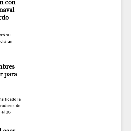
n con
naval
erdo
eró su
ndrá un
mbres
r para
nsificado la
oradores de
, el 28
l caer