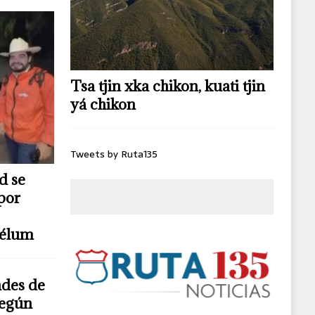
Tsa tjin xka chikon, kuati tjin
yá chikon
Tweets by Ruta135
d se
por
télum
ndes de
según