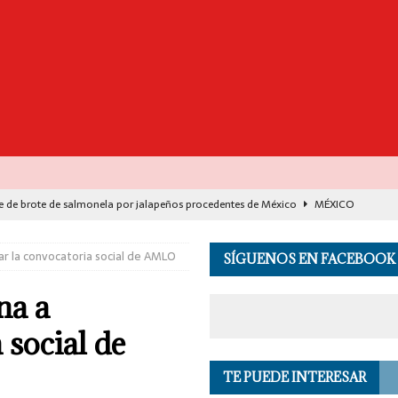
e de brote de salmonela por jalapeños procedentes de México
MÉXICO
destaca avance histórico para miles de familias con el programa Vivienda
r la convocatoria social de AMLO
SÍGUENOS EN FACEBOOK
00 muertos en India por el monzón e inundaciones
EL MUNDO
na a
de Seguridad se suma a investigación por asesinato en vivo del influencer
 social de
TE PUEDE INTERESAR
 en los Andes de Perú deja un herido, según reporte de autoridades
EL