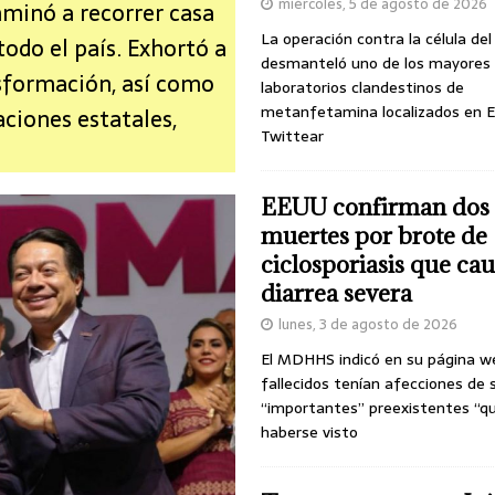
miércoles, 5 de agosto de 2026
nminó a recorrer casa
La operación contra la célula de
odo el país. Exhortó a
desmanteló uno de los mayores
nsformación, así como
laboratorios clandestinos de
metanfetamina localizados en E
aciones estatales,
Twittear
EEUU confirman dos
muertes por brote de
ciclosporiasis que ca
diarrea severa
lunes, 3 de agosto de 2026
El MDHHS indicó en su página w
fallecidos tenían afecciones de 
“importantes” preexistentes “q
haberse visto