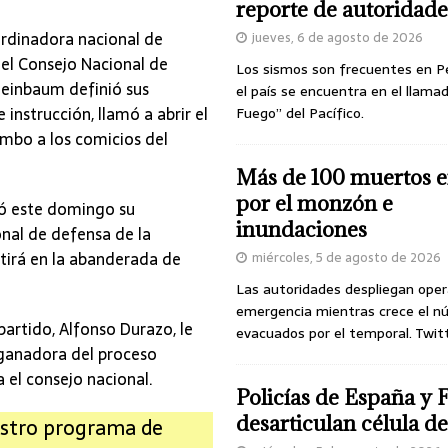
reporte de autoridade
rdinadora nacional de
jueves, 6 de agosto de 2026
del Consejo Nacional de
Los sismos son frecuentes en P
heinbaum definió sus
el país se encuentra en el llamad
instrucción, llamó a abrir el
Fuego” del Pacífico.
mbo a los comicios del
Más de 100 muertos e
por el monzón e
ió este domingo su
inundaciones
nal de defensa de la
tirá en la abanderada de
miércoles, 5 de agosto de 2026
Las autoridades despliegan oper
emergencia mientras crece el n
partido, Alfonso Durazo, le
evacuados por el temporal. Twit
 ganadora del proceso
 el consejo nacional.
Policías de España y 
desarticulan célula 
estro programa de