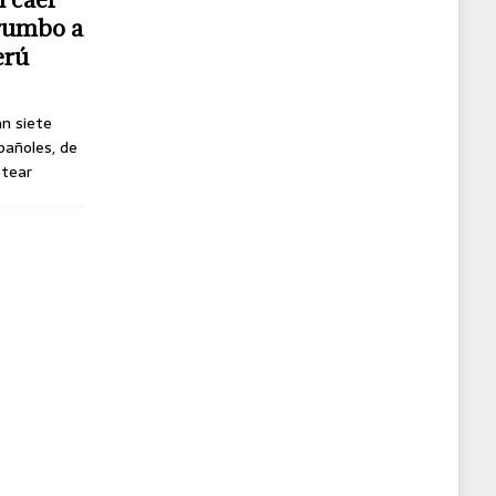
 rumbo a
erú
án siete
pañoles, de
ttear