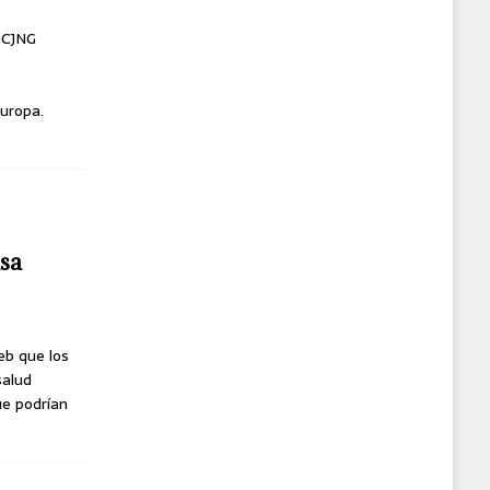
l CJNG
uropa.
usa
eb que los
salud
ue podrían