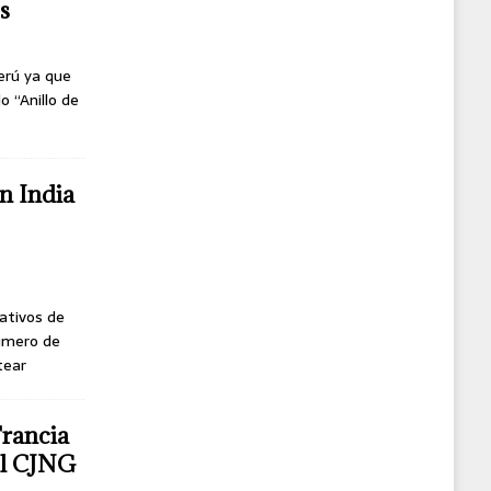
s
erú ya que
o “Anillo de
n India
ativos de
úmero de
tear
Francia
del CJNG