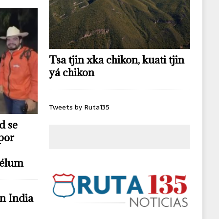
Tsa tjin xka chikon, kuati tjin
yá chikon
Tweets by Ruta135
d se
por
télum
n India