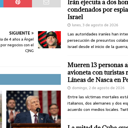
Irán ejecuta a dos ho
condenados por espia
Israel
lunes, 3 de agosto de 2026
SIGUIENTE
Las autoridades iraníes han inte
ia de 4 años a Ángel
persecución de presuntos colab
r por negocios con el
Israel desde el inicio de la guerra
CJNG
Mueren 13 personas a
avioneta con turistas
Líneas de Nasca en P
domingo, 2 de agosto de 2026
Entre las víctimas mortales est
italianos, dos alemanes y dos es
acuerdo con medios locales. Twi
La mitad de Cuba qu