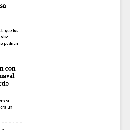
usa
eb que los
salud
ue podrían
n con
naval
erdo
eró su
ndrá un