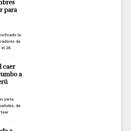
mbres
r para
nsificado la
oradores de
, el 28
l caer
 rumbo a
erú
án siete
pañoles, de
ttear
eda a