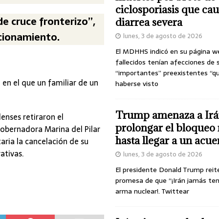
ciclosporiasis que ca
de cruce fronterizo”,
diarrea severa
cionamiento.
lunes, 3 de agosto de 2026
El MDHHS indicó en su página w
fallecidos tenían afecciones de 
“importantes” preexistentes “q
 en el que un familiar de un
haberse visto
Trump amenaza a Irá
enses retiraron el
prolongar el bloqueo 
gobernadora Marina del Pilar
hasta llegar a un acu
aria la cancelación de su
ativas.
lunes, 3 de agosto de 2026
El presidente Donald Trump reit
promesa de que “¡Irán jamás te
arma nuclear!. Twittear