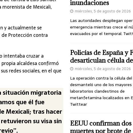
inundaciones
a morenista de Mexicali,
miércoles, 5 de agosto de 2026
Las autoridades despliegan oper
n y actualmente se
emergencia mientras crece el n
evacuados por el temporal. Twit
 de Protección contra
Policías de España y 
io intentaba cruzar a
desarticulan célula 
a propia alcaldesa confirmó
miércoles, 5 de agosto de 2026
sus redes sociales, en el que
La operación contra la célula de
desmanteló uno de los mayores
a situación migratoria
laboratorios clandestinos de
metanfetamina localizados en E
ramos que él fue
Twittear
de Mexicali; tras hacer
retuvieron su visa sin
EEUU confirman dos
revio”.
muertes por brote de