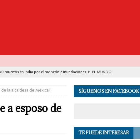
00 muertos en India por el monzón e inundaciones
EL MUNDO
de Seguridad se suma a investigación por asesinato en vivo del influencer
de la alcaldesa de Mexicali
SÍGUENOS EN FACEBOOK
lud: justicia social para Oaxaca
OPINIÓN
e a esposo de
de España y Francia desarticulan célula del CJNG
EL MUNDO
destaca avance histórico para miles de familias con el programa Vivienda
TE PUEDE INTERESAR