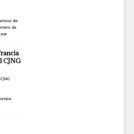
ativos de
úmero de
tear
Francia
del CJNG
l CJNG
uropa.