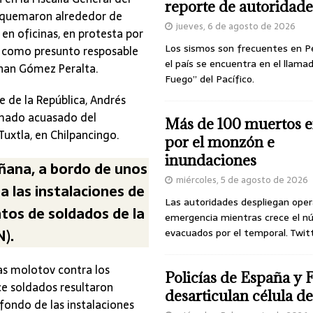
reporte de autoridade
e quemaron alrededor de
jueves, 6 de agosto de 2026
 en oficinas, en protesta por
Los sismos son frecuentes en P
do como presunto resposable
el país se encuentra en el llamad
than Gómez Peralta.
Fuego” del Pacífico.
e de la República, Andrés
rmado acuasado del
Más de 100 muertos e
Tuxtla, en Chilpancingo.
por el monzón e
inundaciones
añana, a bordo de unos
miércoles, 5 de agosto de 2026
a las instalaciones de
Las autoridades despliegan oper
ntos de soldados de la
emergencia mientras crece el n
N).
evacuados por el temporal. Twit
as molotov contra los
Policías de España y 
ce soldados resultaron
desarticulan célula 
fondo de las instalaciones