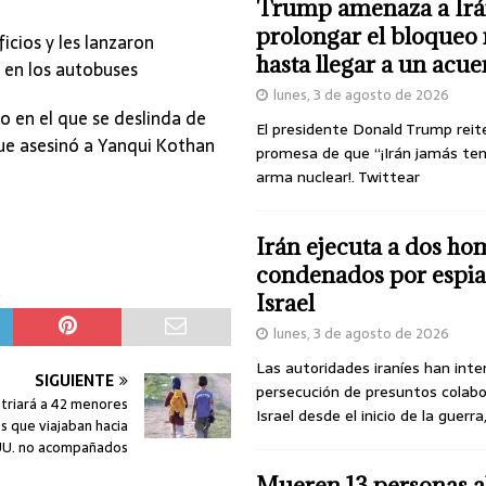
Trump amenaza a Irá
prolongar el bloqueo 
icios y les lanzaron
hasta llegar a un acu
n en los autobuses
lunes, 3 de agosto de 2026
o en el que se deslinda de
El presidente Donald Trump reit
que asesinó a Yanqui Kothan
promesa de que “¡Irán jamás te
arma nuclear!. Twittear
Irán ejecuta a dos ho
condenados por espia
Israel
lunes, 3 de agosto de 2026
Las autoridades iraníes han inte
SIGUIENTE
persecución de presuntos colab
triará a 42 menores
Israel desde el inicio de la guerra
 que viajaban hacia
UU. no acompañados
Mueren 13 personas a