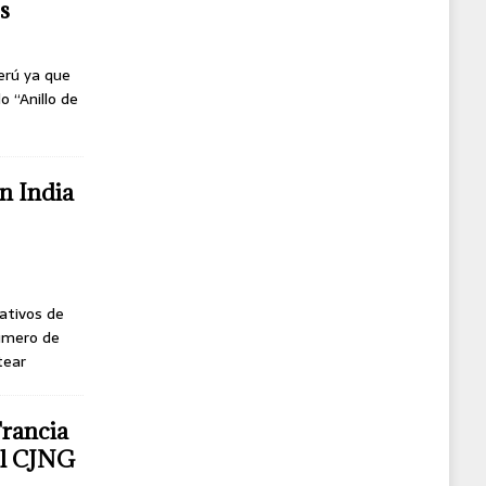
s
erú ya que
o “Anillo de
n India
ativos de
úmero de
tear
Francia
del CJNG