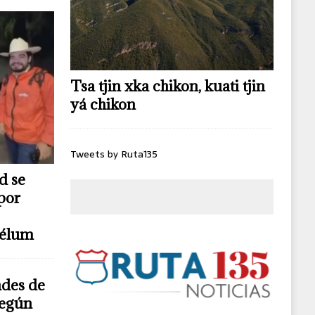
Tsa tjin xka chikon, kuati tjin
yá chikon
Tweets by Ruta135
d se
por
télum
ndes de
según