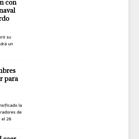
n con
naval
erdo
eró su
ndrá un
mbres
r para
nsificado la
oradores de
, el 28
l caer