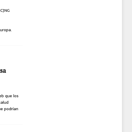
l CJNG
uropa.
usa
eb que los
salud
ue podrían