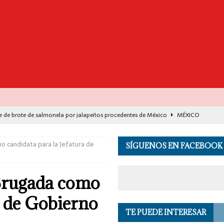
e de brote de salmonela por jalapeños procedentes de México
MÉXICO
destaca avance histórico para miles de familias con el programa Vivienda
o candidata para la Jefatura de
SÍGUENOS EN FACEBOOK
00 muertos en India por el monzón e inundaciones
EL MUNDO
Brugada como
de Seguridad se suma a investigación por asesinato en vivo del influencer
a de Gobierno
TE PUEDE INTERESAR
 en los Andes de Perú deja un herido, según reporte de autoridades
EL