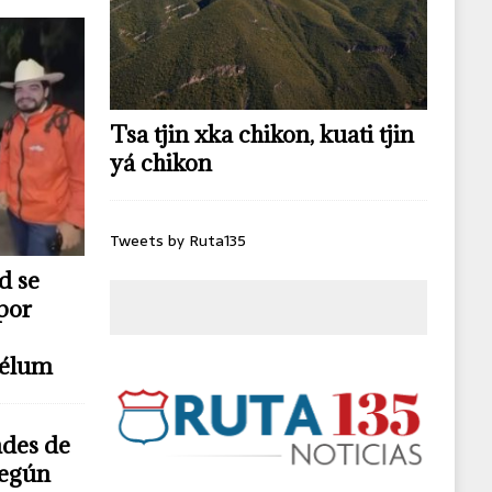
Tsa tjin xka chikon, kuati tjin
yá chikon
Tweets by Ruta135
d se
por
télum
ndes de
según