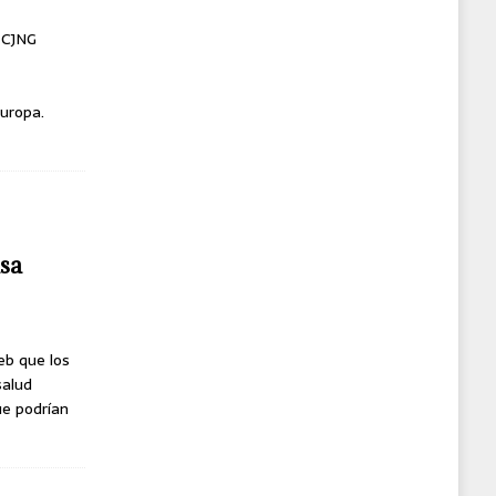
l CJNG
uropa.
usa
eb que los
salud
ue podrían