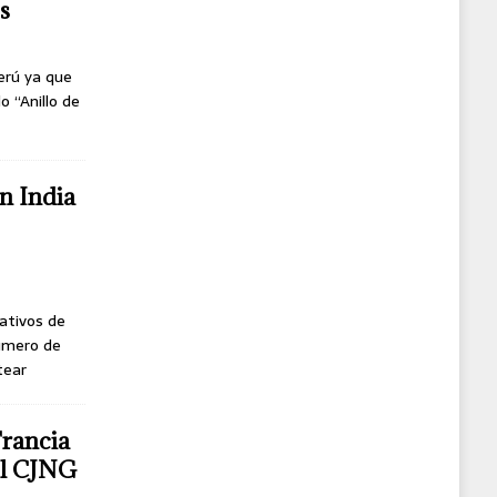
s
erú ya que
o “Anillo de
n India
ativos de
úmero de
tear
Francia
del CJNG