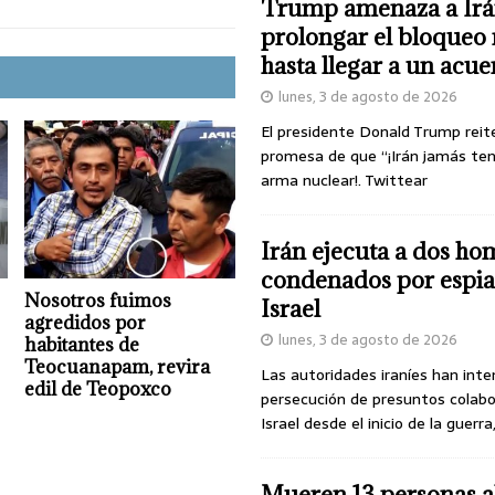
Trump amenaza a Irá
prolongar el bloqueo 
hasta llegar a un acu
lunes, 3 de agosto de 2026
El presidente Donald Trump reit
promesa de que “¡Irán jamás te
arma nuclear!. Twittear
Irán ejecuta a dos ho
condenados por espia
Nosotros fuimos
Israel
agredidos por
lunes, 3 de agosto de 2026
habitantes de
Teocuanapam, revira
Las autoridades iraníes han inte
edil de Teopoxco
persecución de presuntos colab
Israel desde el inicio de la guerra
Mueren 13 personas a