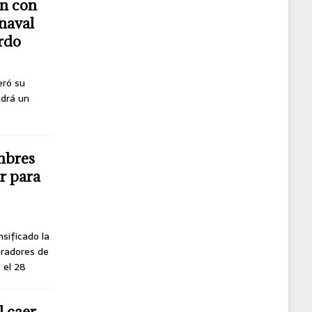
n con
naval
erdo
eró su
ndrá un
mbres
r para
nsificado la
oradores de
, el 28
l caer