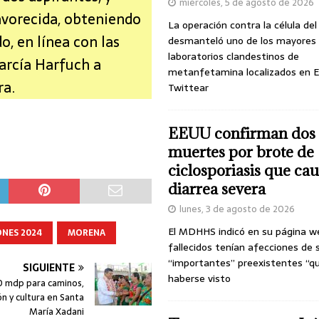
miércoles, 5 de agosto de 2026
vorecida, obteniendo
La operación contra la célula de
o, en línea con las
desmanteló uno de los mayores
laboratorios clandestinos de
García Harfuch a
metanfetamina localizados en E
ra.
Twittear
EEUU confirman dos
muertes por brote de
ciclosporiasis que ca
diarrea severa
lunes, 3 de agosto de 2026
El MDHHS indicó en su página w
ONES 2024
MORENA
fallecidos tenían afecciones de 
“importantes” preexistentes “q
SIGUIENTE
haberse visto
0 mdp para caminos,
n y cultura en Santa
María Xadani