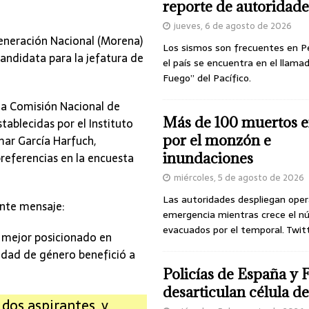
reporte de autoridade
jueves, 6 de agosto de 2026
eneración Nacional (Morena)
Los sismos son frecuentes en P
ndidata para la jefatura de
el país se encuentra en el llamad
Fuego” del Pacífico.
la Comisión Nacional de
Más de 100 muertos e
tablecidas por el Instituto
por el monzón e
mar García Harfuch,
preferencias en la encuesta
inundaciones
miércoles, 5 de agosto de 2026
Las autoridades despliegan oper
ente mensaje:
emergencia mientras crece el n
evacuados por el temporal. Twit
l mejor posicionado en
ridad de género benefició a
Policías de España y 
desarticulan célula 
dos aspirantes, y