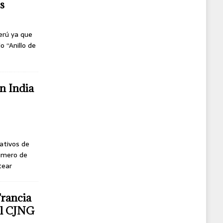
s
erú ya que
o “Anillo de
n India
ativos de
úmero de
tear
Francia
del CJNG