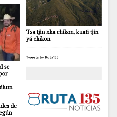
Tsa tjin xka chikon, kuati tjin
yá chikon
Tweets by Ruta135
d se
por
télum
ndes de
según