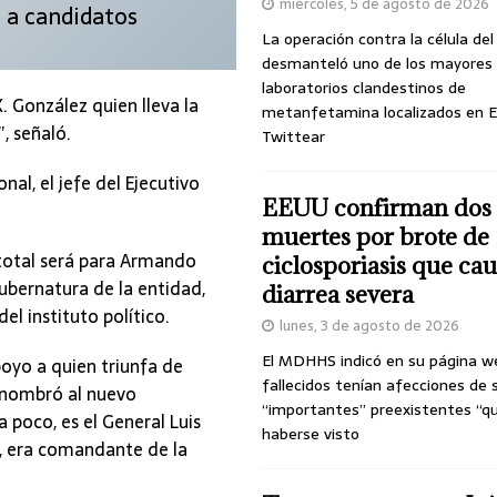
miércoles, 5 de agosto de 2026
a a candidatos
La operación contra la célula de
desmanteló uno de los mayores
laboratorios clandestinos de
 González quien lleva la
metanfetamina localizados en E
, señaló.
Twittear
al, el jefe del Ejecutivo
EEUU confirman dos
muertes por brote de
 total será para Armando
ciclosporiasis que ca
ubernatura de la entidad,
diarrea severa
l instituto político.
lunes, 3 de agosto de 2026
El MDHHS indicó en su página w
poyo a quien triunfa de
fallecidos tenían afecciones de 
 nombró al nuevo
“importantes” preexistentes “q
 poco, es el General Luis
haberse visto
o, era comandante de la