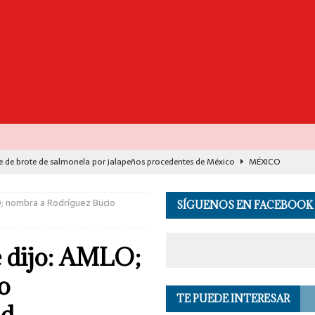
e de brote de salmonela por jalapeños procedentes de México
MÉXICO
destaca avance histórico para miles de familias con el programa Vivienda
O; nombra a Rodríguez Bucio
SÍGUENOS EN FACEBOOK
00 muertos en India por el monzón e inundaciones
EL MUNDO
e dijo: AMLO;
de Seguridad se suma a investigación por asesinato en vivo del influencer
o
TE PUEDE INTERESAR
 en los Andes de Perú deja un herido, según reporte de autoridades
EL
ad