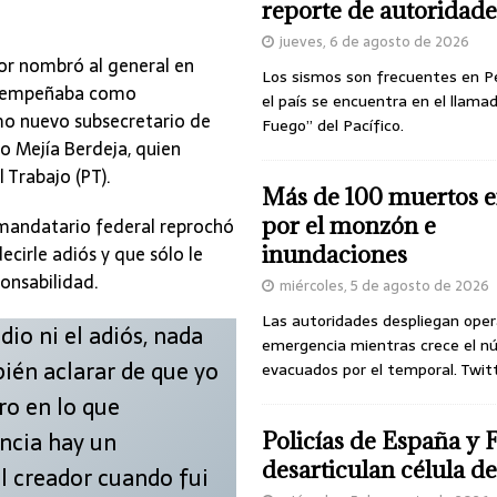
reporte de autoridade
jueves, 6 de agosto de 2026
or nombró al general en
Los sismos son frecuentes en P
desempeñaba como
el país se encuentra en el llamad
o nuevo subsecretario de
Fuego” del Pacífico.
o Mejía Berdeja, quien
 Trabajo (PT).
Más de 100 muertos e
por el monzón e
 mandatario federal reprochó
ecirle adiós y que sólo le
inundaciones
onsabilidad.
miércoles, 5 de agosto de 2026
Las autoridades despliegan oper
dio ni el adiós, nada
emergencia mientras crece el n
ién aclarar de que yo
evacuados por el temporal. Twit
ro en lo que
encia hay un
Policías de España y 
desarticulan célula 
l creador cuando fui