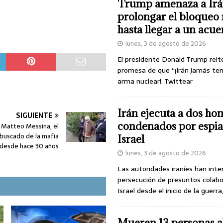
Trump amenaza a Irá
prolongar el bloqueo 
hasta llegar a un acu
lunes, 3 de agosto de 2026
El presidente Donald Trump reit
promesa de que “¡Irán jamás te
arma nuclear!. Twittear
Irán ejecuta a dos ho
SIGUIENTE
condenados por espia
 Matteo Messina, el
 buscado de la mafia
Israel
a desde hace 30 años
lunes, 3 de agosto de 2026
Las autoridades iraníes han inte
persecución de presuntos colab
Israel desde el inicio de la guerra
Mueren 13 personas a