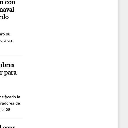
n con
naval
erdo
eró su
ndrá un
mbres
r para
nsificado la
oradores de
, el 28
l caer