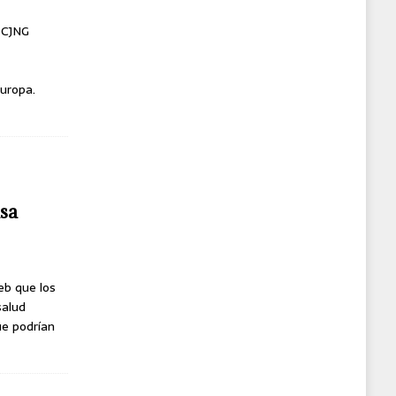
l CJNG
uropa.
usa
eb que los
salud
ue podrían