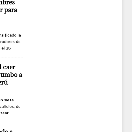
mbres
r para
nsificado la
oradores de
, el 28
l caer
 rumbo a
erú
án siete
pañoles, de
ttear
eda a