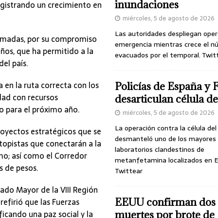
inundaciones
gistrando un crecimiento en
miércoles, 5 de agosto de 2026
Las autoridades despliegan oper
Armadas, por su compromiso
emergencia mientras crece el n
ños, que ha permitido a la
evacuados por el temporal. Twit
el país.
 en la ruta correcta con los
Policías de España y 
dad con recursos
desarticulan célula 
o para el próximo año.
miércoles, 5 de agosto de 2026
La operación contra la célula de
royectos estratégicos que se
desmanteló uno de los mayores
topistas que conectarán a la
laboratorios clandestinos de
mo; así como el Corredor
metanfetamina localizados en E
s de pesos.
Twittear
tado Mayor de la VIII Región
refirió que las Fuerzas
EEUU confirman dos
cando una paz social y la
muertes por brote de