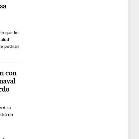
usa
eb que los
salud
ue podrían
n con
naval
erdo
eró su
ndrá un