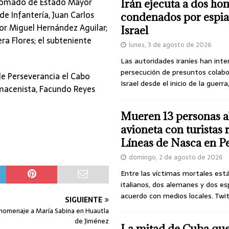
iplomado de Estado Mayor
Irán ejecuta a dos ho
e Infantería, Juan Carlos
condenados por espia
r Miguel Hernández Aguilar;
Israel
ra Flores; el subteniente
lunes, 3 de agosto de 2026
Las autoridades iraníes han inte
persecución de presuntos colab
e Perseverancia el Cabo
Israel desde el inicio de la guerra
lmacenista, Facundo Reyes
Mueren 13 personas a
avioneta con turistas
Líneas de Nasca en P
domingo, 2 de agosto de 2026
Entre las víctimas mortales est
italianos, dos alemanes y dos es
acuerdo con medios locales. Twi
SIGUIENTE
 homenaje a María Sabina en Huautla
de Jiménez
La mitad de Cuba qu