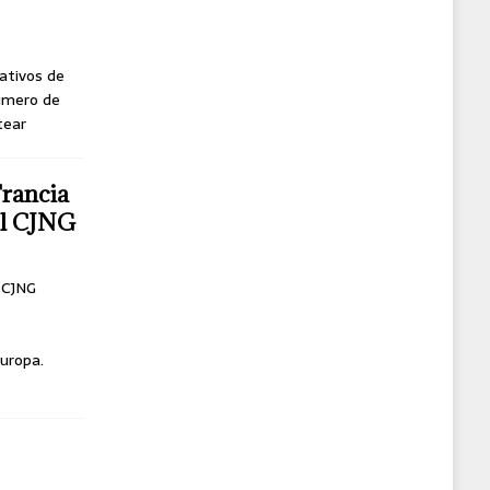
ativos de
úmero de
tear
Francia
del CJNG
l CJNG
uropa.