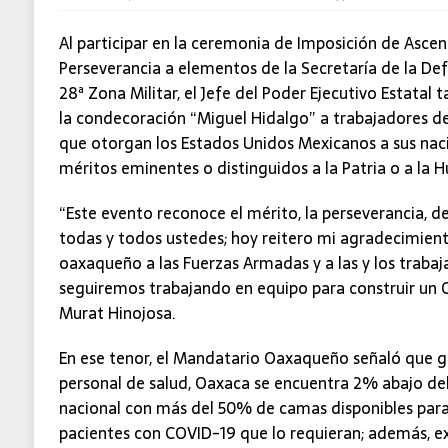
Al participar en la ceremonia de Imposición de Asce
Perseverancia a elementos de la Secretaría de la Def
28ª Zona Militar, el Jefe del Poder Ejecutivo Estatal 
la condecoración “Miguel Hidalgo” a trabajadores de 
que otorgan los Estados Unidos Mexicanos a sus naci
méritos eminentes o distinguidos a la Patria o a la
“Este evento reconoce el mérito, la perseverancia, de
todas y todos ustedes; hoy reitero mi agradecimien
oaxaqueño a las Fuerzas Armadas y a las y los trabaj
seguiremos trabajando en equipo para construir un
Murat Hinojosa.
En ese tenor, el Mandatario Oaxaqueño señaló que g
personal de salud, Oaxaca se encuentra 2% abajo del 
nacional con más del 50% de camas disponibles para 
pacientes con COVID-19 que lo requieran; además, ex