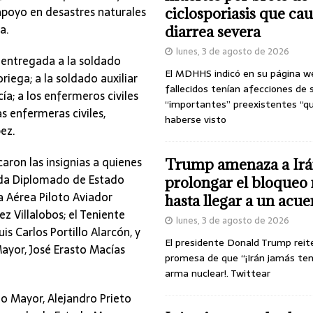
apoyo en desastres naturales
ciclosporiasis que ca
a.
diarrea severa
lunes, 3 de agosto de 2026
 entregada a la soldado
El MDHHS indicó en su página w
riega; a la soldado auxiliar
fallecidos tenían afecciones de 
a; a los enfermeros civiles
“importantes” preexistentes “q
as enfermeras civiles,
haberse visto
ez.
aron las insignias a quienes
Trump amenaza a Irá
ada Diplomado de Estado
prolongar el bloqueo 
a Aérea Piloto Aviador
hasta llegar a un acu
Villalobos; el Teniente
lunes, 3 de agosto de 2026
s Carlos Portillo Alarcón, y
El presidente Donald Trump reit
ayor, José Erasto Macías
promesa de que “¡Irán jamás te
arma nuclear!. Twittear
o Mayor, Alejandro Prieto