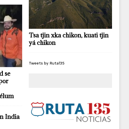
Tsa tjin xka chikon, kuati tjin
yá chikon
Tweets by Ruta135
d se
por
télum
n India