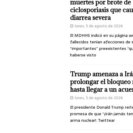
muertes por brote de
ciclosporiasis que ca
diarrea severa
lunes, 3 de agosto de 2026
El MDHHS indicó en su página w
fallecidos tenían afecciones de 
“importantes” preexistentes “q
haberse visto
Trump amenaza a Irá
prolongar el bloqueo 
hasta llegar a un acu
lunes, 3 de agosto de 2026
El presidente Donald Trump reit
promesa de que “¡Irán jamás te
arma nuclear!. Twittear