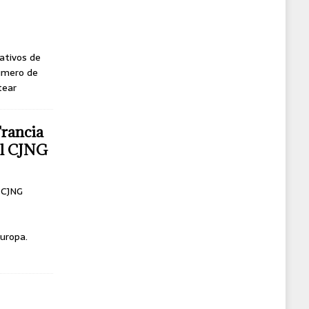
ativos de
úmero de
tear
Francia
del CJNG
l CJNG
uropa.