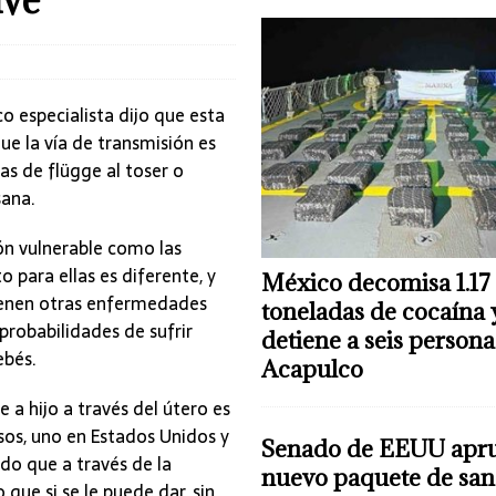
o especialista dijo que esta
e la vía de transmisión es
tas de flügge al toser o
sana.
n vulnerable como las
 para ellas es diferente, y
México decomisa 1.17
tienen otras enfermedades
toneladas de cocaína 
probabilidades de sufrir
detiene a seis persona
ebés.
Acapulco
 a hijo a través del útero es
os, uno en Estados Unidos y
Senado de EEUU apr
do que a través de la
nuevo paquete de san
 que si se le puede dar, sin