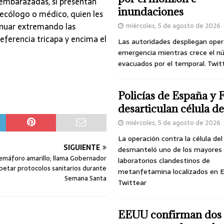
 embarazadas, si presentan
inundaciones
ecólogo o médico, quien les
tinuar extremando las
miércoles, 5 de agosto de 2026
eferencia tricapa y encima el
Las autoridades despliegan oper
emergencia mientras crece el n
evacuados por el temporal. Twit
Policías de España y 
desarticulan célula 
miércoles, 5 de agosto de 2026
La operación contra la célula de
SIGUIENTE
desmanteló uno de los mayores
emáforo amarillo; llama Gobernador
laboratorios clandestinos de
petar protocolos sanitarios durante
metanfetamina localizados en E
Semana Santa
Twittear
EEUU confirman dos