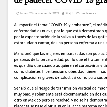
lunes, 29 de marzo de 2021
Staff
Las breves
Al impartir el tema: “COVID-19 y embarazo”, el médic
enfermedad es nueva, por lo que está demostrado qu
por la expectoración de la saliva a través de las goti
estornudar o cantar, de una persona enferma a una 
Mencionó que las mujeres embarazadas son població
personas de la tercera edad, por lo que el tratamiento
es que dijo que cuando adquieren el coronavirus y 
como diabetes, hipertensión u obesidad, tienen más 
complicaciones graves de salud, así como para sus b
Señaló que el riesgo de transmisión vertical de madre
muy bajo, y solamente está documentado en dos cas
otro en México pero se resolvió, y no se ha demostra
placenta se pase el virus, ni en la leche materna por lo