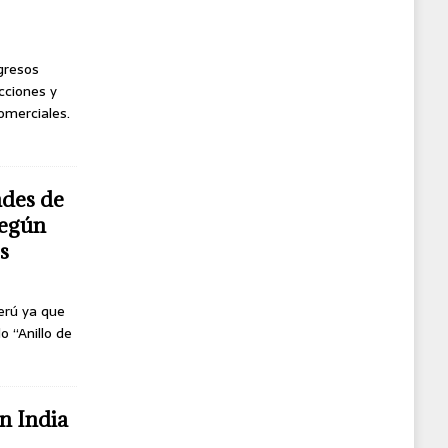
ngresos
cciones y
omerciales.
ndes de
según
s
erú ya que
o “Anillo de
n India