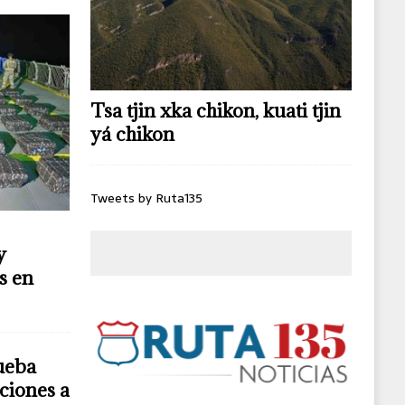
Tsa tjin xka chikon, kuati tjin
yá chikon
Tweets by Ruta135
y
s en
ueba
ciones a