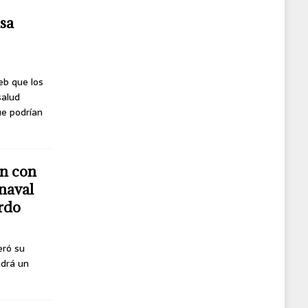
usa
eb que los
salud
ue podrían
n con
naval
erdo
eró su
ndrá un