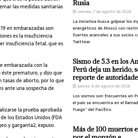
Rusia
emar las medidas sanitarias
viernes, 7 de agosto de 2026
La iniciativa busca golpear los i
-19 en embarazadas son
energéticos de Moscú con restri
fuertes aranceles a sus socios c
iones es la insuficiencia
Twittear
r insuficiencia fetal, que es
Sismo de 5.3 en los A
nte embarazada con la
Perú deja un herido, 
 éste prematuro, y dijo que
reporte de autoridade
 tasas de aborto, por lo que
jueves, 6 de agosto de 2026
tes ante una sospecha de
Los sismos son frecuentes en P
el país se encuentra en el llamad
ealizarse la prueba aprobada
Fuego” del Pacífico.
de los Estados Unidos (FDA
geo y garganta2, expuso.
Más de 100 muertos e
por el monzón e