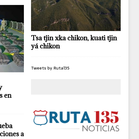
Tsa tjin xka chikon, kuati tjin
yá chikon
Tweets by Ruta135
y
s en
ueba
ciones a