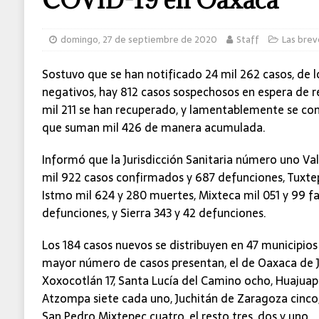
domingo, 27 de septiembre de 2020
Staff
Las brev
Sostuvo que se han notificado 24 mil 262 casos, de lo
negativos, hay 812 casos sospechosos en espera de re
mil 211 se han recuperado, y lamentablemente se con
que suman mil 426 de manera acumulada.
Informó que la Jurisdicción Sanitaria número uno Val
mil 922 casos confirmados y 687 defunciones, Tuxte
Istmo mil 624 y 280 muertes, Mixteca mil 051 y 99 fa
defunciones, y Sierra 343 y 42 defunciones.
Los 184 casos nuevos se distribuyen en 47 municipios 
mayor número de casos presentan, el de Oaxaca de J
Xoxocotlán 17, Santa Lucía del Camino ocho, Huajua
Atzompa siete cada uno, Juchitán de Zaragoza cinco
San Pedro Mixtepec cuatro, el resto tres, dos y uno.