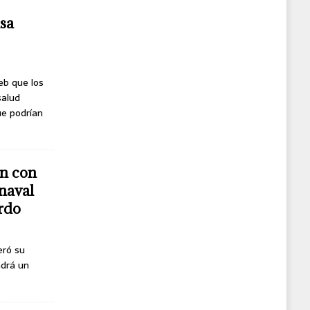
usa
eb que los
salud
ue podrían
n con
naval
erdo
eró su
ndrá un