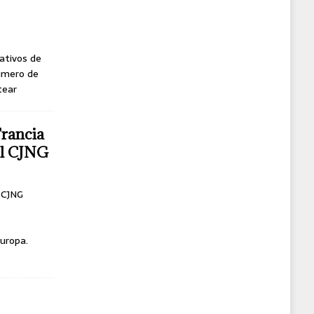
ativos de
úmero de
tear
Francia
del CJNG
l CJNG
uropa.