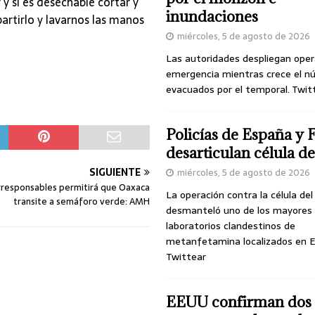
 y si es desechable cortar y
inundaciones
artirlo y lavarnos las manos
miércoles, 5 de agosto de 2026
Las autoridades despliegan oper
emergencia mientras crece el n
evacuados por el temporal. Twit
Policías de España y 
desarticulan célula 
SIGUIENTE
miércoles, 5 de agosto de 2026
rresponsables permitirá que Oaxaca
La operación contra la célula de
transite a semáforo verde: AMH
desmanteló uno de los mayores
laboratorios clandestinos de
metanfetamina localizados en E
Twittear
EEUU confirman dos