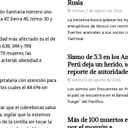
Rusia
viernes, 7 de agosto de 2026
ción Sanitaria número uno
 47, Sierra 45, Istmo 30 y
La iniciativa busca golpear los i
energéticos de Moscú con restri
fuertes aranceles a sus socios c
edad más afectado es el de
Twittear
 638, 344 y 198
79 mujeres; las
Sismo de 5.3 en los A
arterial, obesidad e
Perú deja un herido, 
reporte de autoridade
spitalaria con atención para
jueves, 6 de agosto de 2026
los cuales el 44.6% sin
Los sismos son frecuentes en P
el país se encuentra en el llamad
Fuego” del Pacífico.
ar que el cubrebocas salva
a, vigilar que lo estemos
Más de 100 muertos e
de la cintilla sin tocar la
por el monzón e