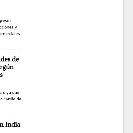
ngresos
cciones y
omerciales.
ndes de
según
s
erú ya que
o “Anillo de
n India