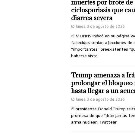
muertes por brote de
ciclosporiasis que ca
diarrea severa
lunes, 3 de agosto de 2026
El MDHHS indicó en su página w
fallecidos tenían afecciones de 
“importantes” preexistentes “q
haberse visto
Trump amenaza a Irá
prolongar el bloqueo 
hasta llegar a un acu
lunes, 3 de agosto de 2026
El presidente Donald Trump reit
promesa de que “¡Irán jamás te
arma nuclear!. Twittear