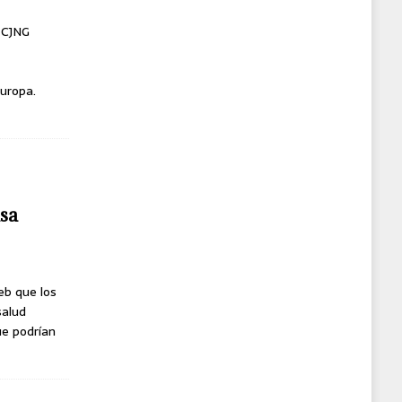
l CJNG
uropa.
usa
eb que los
salud
ue podrían