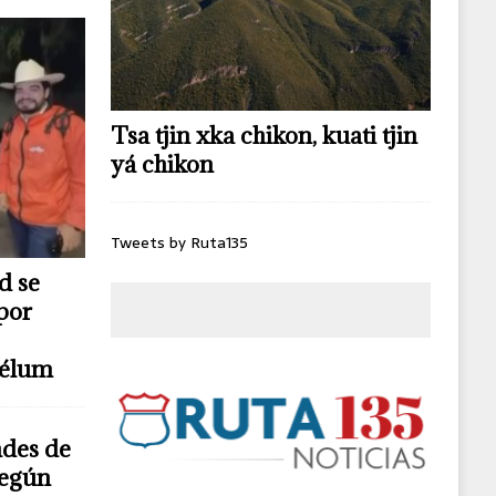
Tsa tjin xka chikon, kuati tjin
yá chikon
Tweets by Ruta135
d se
por
télum
ndes de
según