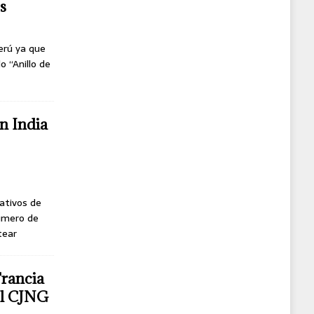
s
erú ya que
o “Anillo de
n India
ativos de
úmero de
tear
Francia
del CJNG