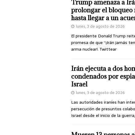
Trump amenaza a Irá
prolongar el bloqueo 
hasta llegar a un acu
lunes, 3 de agosto de 2026
El presidente Donald Trump reit
promesa de que “¡Irán jamás te
arma nuclear!. Twittear
Irán ejecuta a dos ho
condenados por espia
Israel
lunes, 3 de agosto de 2026
Las autoridades iraníes han inte
persecución de presuntos colab
Israel desde el inicio de la guerra
Mueren 13 personas a