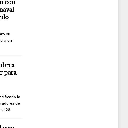
n con
naval
erdo
eró su
ndrá un
mbres
r para
nsificado la
oradores de
, el 28
l caer