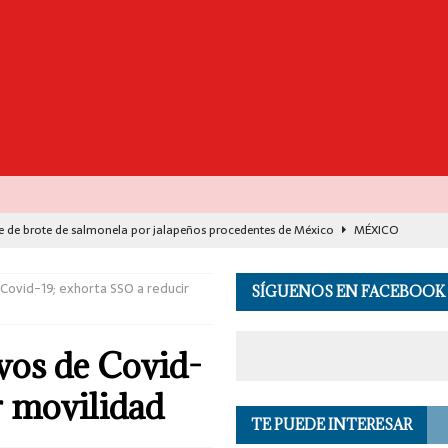
e de brote de salmonela por jalapeños procedentes de México
MÉXICO
destaca avance histórico para miles de familias con el programa Vivienda
Covid-19; exhorta SSO a reducir
SÍGUENOS EN FACEBOOK
00 muertos en India por el monzón e inundaciones
EL MUNDO
vos de Covid-
de Seguridad se suma a investigación por asesinato en vivo del influencer
r movilidad
TE PUEDE INTERESAR
 en los Andes de Perú deja un herido, según reporte de autoridades
EL