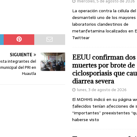
miércoles, 5 de agosto de 2026
La operación contra la célula de
desmanteló uno de los mayores
laboratorios clandestinos de
metanfetamina localizados en E
Twittear
SIGUIENTE
EEUU confirman dos
sta integrantes del
muertes por brote de
municipal del PRI en
ciclosporiasis que ca
Huautla
diarrea severa
lunes, 3 de agosto de 2026
El MDHHS indicó en su página w
fallecidos tenían afecciones de 
“importantes” preexistentes “q
haberse visto