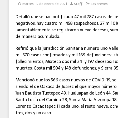
martes, 12 de enero de 2021
Staff
Las breves
MUNDO
Detalló que se han notificado 47 mil 787 casos, de los
negativos, hay cuatro mil 458 sospechosos, 27 mil 0
lamentablemente se registraron nueve decesos, sum
de manera acumulada.
Refirió que la Jurisdicción Sanitaria número uno Vall
mil 570 casos confirmados y mil 169 defunciones; Ist
fallecimientos; Mixteca dos mil 241 y 197 decesos; T
muertes; Costa mil 504 y 148 defunciones; y Sierra 9
Mencionó que los 566 casos nuevos de COVID-19, se r
siendo el de Oaxaca de Juárez el que mayor número 
Juan Bautista Tuxtepec 49, Huajuapan de León 44, Sa
Santa Lucía del Camino 28, Santa María Atzompa 18, 
Lorenzo Cacaotepec 11 cada uno; el resto nueve, ocho, 
tres, dos y un caso.