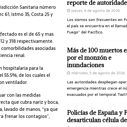
reporte de autoridade
risdicción Sanitaria número
jueves, 6 de agosto de 2026
c 61, Istmo 35, Costa 25 y
Los sismos son frecuentes en P
el país se encuentra en el llamad
Fuego” del Pacífico.
fectado es el de 65 y mas
512 y 318 respectivamente.
s comorbilidades asociadas
Más de 100 muertos e
iencia renal.
por el monzón e
inundaciones
 hospitalaria para la
miércoles, 5 de agosto de 2026
l 55.5%, de los cuales el
n ventilador.
Las autoridades despliegan oper
emergencia mientras crece el n
nuar con las medidas
evacuados por el temporal. Twit
ecta que cubra nariz y boca,
cia, lavado de manos, “ya que
Policías de España y 
a frenar los contagios”,
desarticulan célula 