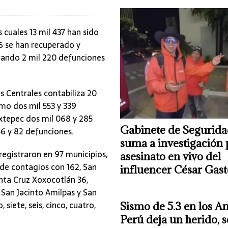
 cuales 13 mil 437 han sido
16 se han recuperado y
ando 2 mil 220 defunciones
es Centrales contabiliza 20
mo dos mil 553 y 339
uxtepec dos mil 068 y 285
Gabinete de Segurida
56 y 82 defunciones.
suma a investigación 
egistraron en 97 municipios,
asesinato en vivo del
de contagios con 162, San
influencer César Gas
nta Cruz Xoxocotlán 36,
San Jacinto Amilpas y San
siete, seis, cinco, cuatro,
Sismo de 5.3 en los A
Perú deja un herido, 