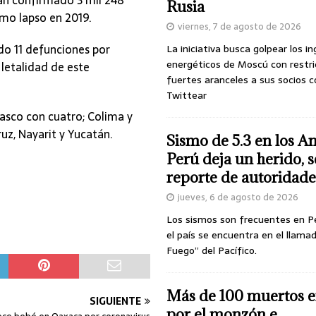
Rusia
smo lapso en 2019.
viernes, 7 de agosto de 2026
o 11 defunciones por
La iniciativa busca golpear los i
energéticos de Moscú con restri
 letalidad de este
fuertes aranceles a sus socios c
Twittear
asco con cuatro; Colima y
uz, Nayarit y Yucatán.
Sismo de 5.3 en los A
Perú deja un herido, 
reporte de autoridade
jueves, 6 de agosto de 2026
Los sismos son frecuentes en P
el país se encuentra en el llamad
Fuego” del Pacífico.
Más de 100 muertos e
SIGUIENTE
por el monzón e