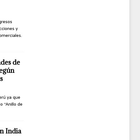
ngresos
cciones y
omerciales.
ndes de
según
s
erú ya que
o “Anillo de
n India