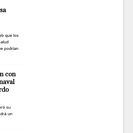
usa
eb que los
salud
ue podrían
n con
naval
erdo
eró su
ndrá un