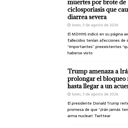
muertes por brote de
ciclosporiasis que ca
diarrea severa
lunes, 3 de agosto de 2026
El MDHHS indicó en su página w
fallecidos tenían afecciones de 
“importantes” preexistentes “q
haberse visto
Trump amenaza a Irá
prolongar el bloqueo 
hasta llegar a un acu
lunes, 3 de agosto de 2026
El presidente Donald Trump reit
promesa de que “¡Irán jamás te
arma nuclear!. Twittear