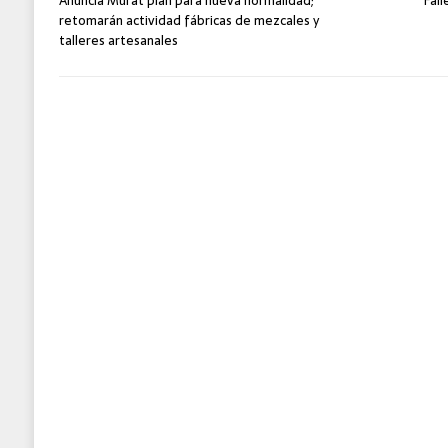
Anuncia Murat plan para nueva normalidad;
Fal
retomarán actividad fábricas de mezcales y
talleres artesanales