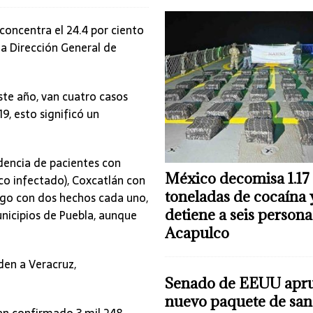
concentra el 24.4 por ciento
la Dirección General de
ste año, van cuatro casos
9, esto significó un
idencia de pacientes con
México decomisa 1.17
co infectado), Coxcatlán con
toneladas de cocaína 
ngo con dos hechos cada uno,
detiene a seis persona
unicipios de Puebla, aunque
Acapulco
den a Veracruz,
Senado de EEUU apr
nuevo paquete de san
han confirmado 3 mil 248