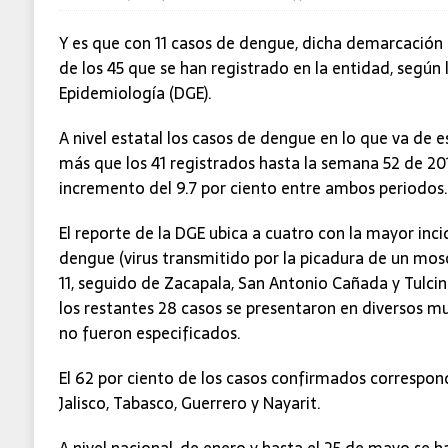
Y es que con 11 casos de dengue, dicha demarcación 
de los 45 que se han registrado en la entidad, según 
Epidemiología (DGE).
A nivel estatal los casos de dengue en lo que va de e
más que los 41 registrados hasta la semana 52 de 201
incremento del 9.7 por ciento entre ambos periodos.
El reporte de la DGE ubica a cuatro con la mayor inc
dengue (virus transmitido por la picadura de un mos
11, seguido de Zacapala, San Antonio Cañada y Tulci
los restantes 28 casos se presentaron en diversos m
no fueron especificados.
El 62 por ciento de los casos confirmados correspon
Jalisco, Tabasco, Guerrero y Nayarit.
A nivel nacional, de enero y hasta el 25 de mayo se 