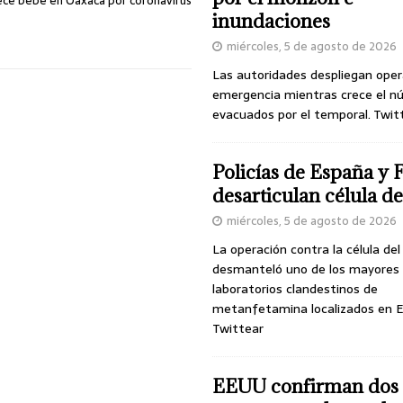
lece bebé en Oaxaca por coronavirus
inundaciones
miércoles, 5 de agosto de 2026
Las autoridades despliegan oper
emergencia mientras crece el n
evacuados por el temporal. Twit
Policías de España y 
desarticulan célula 
miércoles, 5 de agosto de 2026
La operación contra la célula de
desmanteló uno de los mayores
laboratorios clandestinos de
metanfetamina localizados en E
Twittear
EEUU confirman dos