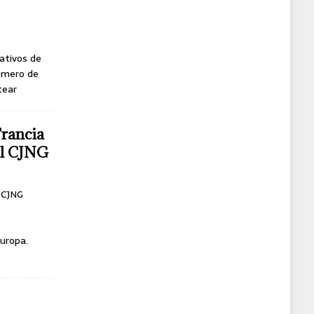
ativos de
úmero de
tear
Francia
del CJNG
l CJNG
uropa.