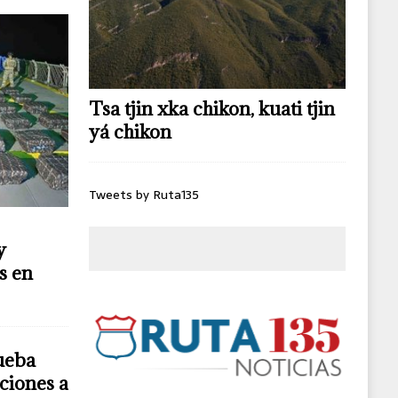
Tsa tjin xka chikon, kuati tjin
yá chikon
Tweets by Ruta135
y
s en
ueba
ciones a