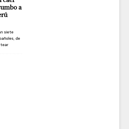
 rumbo a
erú
án siete
pañoles, de
ttear