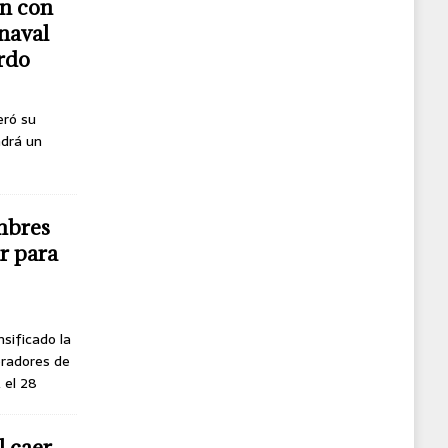
n con
naval
erdo
eró su
ndrá un
mbres
r para
nsificado la
oradores de
, el 28
l caer