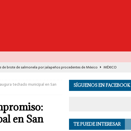
e de brote de salmonela por jalapeños procedentes de México
MÉXICO
destaca avance histórico para miles de familias con el programa Vivienda
augura techado municipal en San
SÍGUENOS EN FACEBOOK
00 muertos en India por el monzón e inundaciones
EL MUNDO
mpromiso:
de Seguridad se suma a investigación por asesinato en vivo del influencer
pal en San
TE PUEDE INTERESAR
 en los Andes de Perú deja un herido, según reporte de autoridades
EL