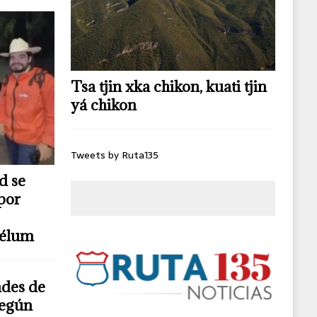
Tsa tjin xka chikon, kuati tjin
yá chikon
Tweets by Ruta135
d se
por
télum
ndes de
según