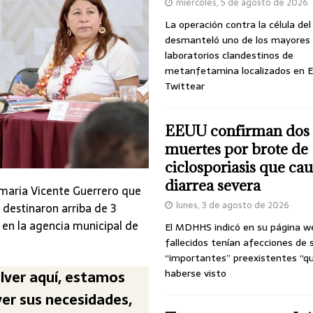
miércoles, 5 de agosto de 2026
La operación contra la célula de
desmanteló uno de los mayores
laboratorios clandestinos de
metanfetamina localizados en E
Twittear
EEUU confirman dos
muertes por brote de
ciclosporiasis que ca
diarrea severa
imaria Vicente Guerrero que
lunes, 3 de agosto de 2026
 destinaron arriba de 3
 en la agencia municipal de
El MDHHS indicó en su página w
fallecidos tenían afecciones de 
“importantes” preexistentes “q
haberse visto
lver aquí, estamos
ver sus necesidades,