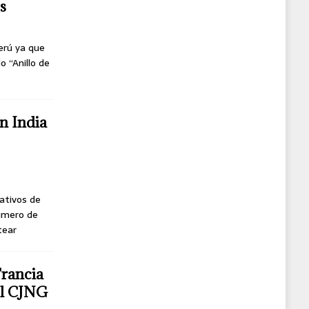
s
erú ya que
o “Anillo de
n India
ativos de
úmero de
tear
Francia
del CJNG