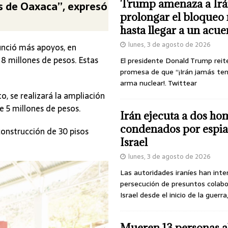
Trump amenaza a Irá
os de Oaxaca”, expresó
prolongar el bloqueo 
hasta llegar a un acu
lunes, 3 de agosto de 2026
nunció más apoyos, en
 8 millones de pesos. Estas
El presidente Donald Trump reit
promesa de que “¡Irán jamás te
arma nuclear!. Twittear
o, se realizará la ampliación
e 5 millones de pesos.
Irán ejecuta a dos ho
condenados por espia
construcción de 30 pisos
Israel
lunes, 3 de agosto de 2026
Las autoridades iraníes han inte
persecución de presuntos colab
Israel desde el inicio de la guerra
Mueren 13 personas a