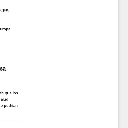
l CJNG
uropa.
usa
eb que los
salud
ue podrían