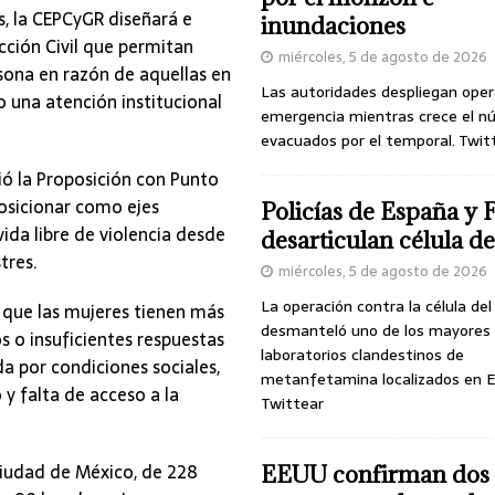
s, la CEPCyGR diseñará e
inundaciones
cción Civil que permitan
miércoles, 5 de agosto de 2026
sona en razón de aquellas en
Las autoridades despliegan oper
o una atención institucional
emergencia mientras crece el n
evacuados por el temporal. Twit
ó la Proposición con Punto
posicionar como ejes
Policías de España y 
ida libre de violencia desde
desarticulan célula 
tres.
miércoles, 5 de agosto de 2026
La operación contra la célula de
 que las mujeres tienen más
desmanteló uno de los mayores
s o insuficientes respuestas
laboratorios clandestinos de
da por condiciones sociales,
metanfetamina localizados en E
y falta de acceso a la
Twittear
Ciudad de México, de 228
EEUU confirman dos