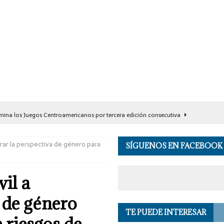
ina los Juegos Centroamericanos por tercera edición consecutiva
orar la perspectiva de género para
SÍGUENOS EN FACEBOOK
ernador de Oaxaca con rehabilitación de carretera de Santa María
il a
misa 1.17 toneladas de cocaína y detiene a seis personas en Acapulco
 de género
TE PUEDE INTERESAR
ón preventiva a Ángel ‘N’, exgobernador de Guerrero
PRINCIPALES
e riesgos de