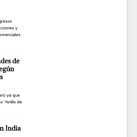
ngresos
cciones y
omerciales.
ndes de
según
s
erú ya que
o “Anillo de
n India