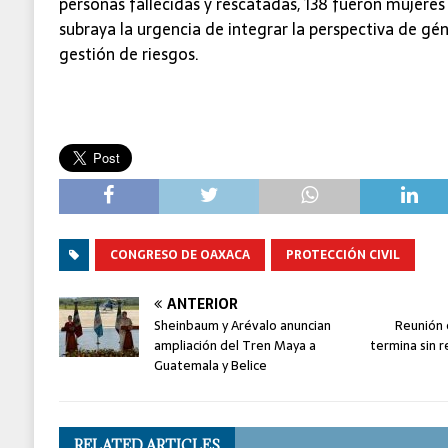
personas fallecidas y rescatadas, 138 fueron mujere
subraya la urgencia de integrar la perspectiva de gé
gestión de riesgos.
CONGRESO DE OAXACA
PROTECCIÓN CIVIL
ANTERIOR
Sheinbaum y Arévalo anuncian
Reunión 
ampliación del Tren Maya a
termina sin 
Guatemala y Belice
RELATED ARTICLES