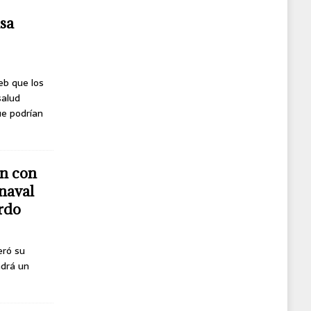
usa
eb que los
salud
ue podrían
n con
naval
erdo
eró su
ndrá un