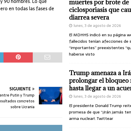
s y 90 hombres. Lo que
muertes por brote de
nero en todas las fases de
ciclosporiasis que ca
diarrea severa
lunes, 3 de agosto de 2026
El MDHHS indicó en su página w
fallecidos tenían afecciones de 
“importantes” preexistentes “q
haberse visto
Trump amenaza a Irá
prolongar el bloqueo 
hasta llegar a un acu
SIGUIENTE
entre Putin y Trump
lunes, 3 de agosto de 2026
resultados concretos
El presidente Donald Trump reit
sobre Ucrania
promesa de que “¡Irán jamás te
arma nuclear!. Twittear