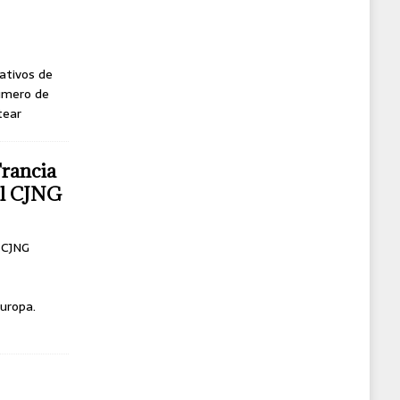
ativos de
úmero de
tear
Francia
del CJNG
l CJNG
uropa.