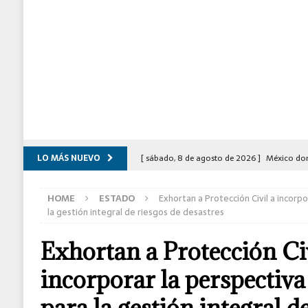
LO MÁS NUEVO
[ sábado, 8 de agosto de 2026 ]
México dom
DEPORTES
HOME
ESTADO
Exhortan a Protección Civil a incorp
[ sábado, 8 de agosto de 2026 ]
Cumple gob
la gestión integral de riesgos de desastres
Ecatepec
ESTADO
Exhortan a Protección Civ
[ viernes, 7 de agosto de 2026 ]
México deco
incorporar la perspectiva
C-5
[ viernes, 7 de agosto de 2026 ]
Dictan prisi
para la gestión integral d