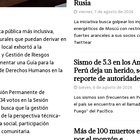
Rusia
viernes, 7 de agosto de 2026
La iniciativa busca golpear los i
energéticos de Moscú con restri
a pública más inclusiva,
fuertes aranceles a sus socios c
urales que puedan derivar en
Twittear
local exhortó a la
l y Gestión de Riesgos
Sismo de 5.3 en los A
mentar una Guía para la
e de Derechos Humanos en la
Perú deja un herido, 
reporte de autoridade
jueves, 6 de agosto de 2026
isión Permanente de
Los sismos son frecuentes en P
34 votos en la Sesión
el país se encuentra en el llamad
 busca que la gestión
Fuego” del Pacífico.
 de la perspectiva técnica-
 social, participación
Más de 100 muertos e
a comunitaria.
por el monzón e