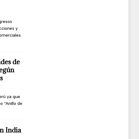
ngresos
cciones y
omerciales.
ndes de
según
s
erú ya que
o “Anillo de
n India