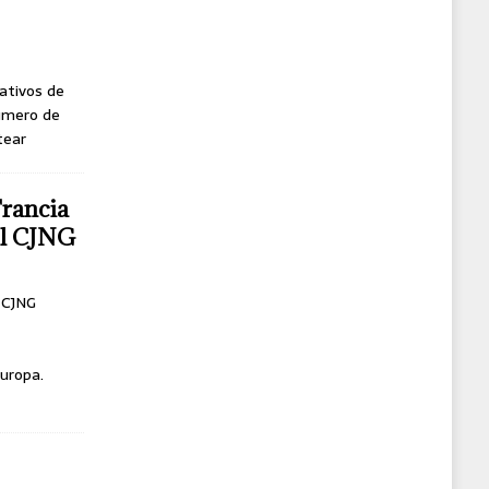
ativos de
úmero de
tear
Francia
del CJNG
l CJNG
uropa.