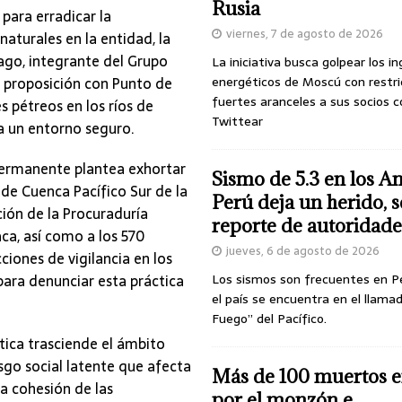
Rusia
 para erradicar la
viernes, 7 de agosto de 2026
naturales en la entidad, la
ago, integrante del Grupo
La iniciativa busca golpear los i
 proposición con Punto de
energéticos de Moscú con restri
fuertes aranceles a sus socios c
s pétreos en los ríos de
Twittear
a un entorno seguro.
n Permanente plantea exhortar
Sismo de 5.3 en los A
de Cuenca Pacífico Sur de la
Perú deja un herido, 
ión de la Procuraduría
reporte de autoridade
ca, así como a los 570
jueves, 6 de agosto de 2026
iones de vigilancia en los
 para denunciar esta práctica
Los sismos son frecuentes en P
el país se encuentra en el llamad
Fuego” del Pacífico.
tica trasciende el ámbito
sgo social latente que afecta
Más de 100 muertos e
la cohesión de las
por el monzón e