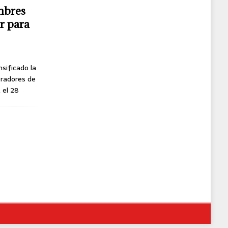
mbres
r para
nsificado la
oradores de
, el 28