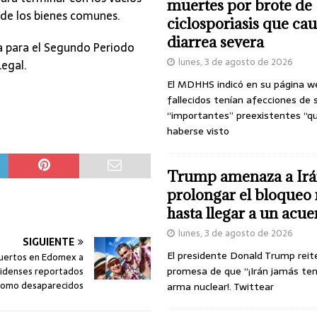
muertes por brote de
 de los bienes comunes.
ciclosporiasis que ca
diarrea severa
 para el Segundo Periodo
lunes, 3 de agosto de 2026
Legal.
El MDHHS indicó en su página w
fallecidos tenían afecciones de 
“importantes” preexistentes “q
haberse visto
Trump amenaza a Irá
prolongar el bloqueo 
hasta llegar a un acu
lunes, 3 de agosto de 2026
SIGUIENTE
El presidente Donald Trump reit
muertos en Edomex a
promesa de que “¡Irán jamás te
idenses reportados
como desaparecidos
arma nuclear!. Twittear