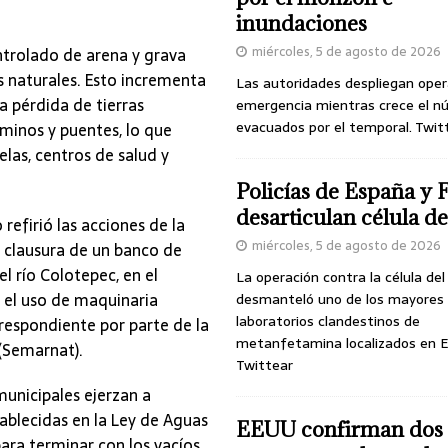
inundaciones
miércoles, 5 de agosto de 2026
trolado de arena y grava
s naturales. Esto incrementa
Las autoridades despliegan oper
a pérdida de tierras
emergencia mientras crece el n
evacuados por el temporal. Twit
minos y puentes, lo que
elas, centros de salud y
Policías de España y 
desarticulan célula 
efirió las acciones de la
miércoles, 5 de agosto de 2026
a clausura de un banco de
l río Colotepec, en el
La operación contra la célula de
 el uso de maquinaria
desmanteló uno de los mayores
laboratorios clandestinos de
respondiente por parte de la
metanfetamina localizados en E
(Semarnat).
Twittear
municipales ejerzan a
tablecidas en la Ley de Aguas
EEUU confirman dos
para terminar con los vacíos