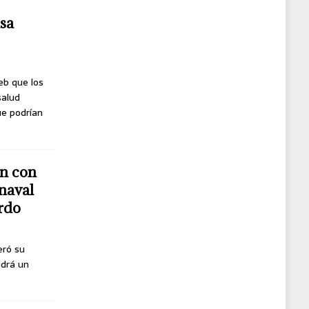
usa
eb que los
salud
ue podrían
n con
naval
erdo
eró su
ndrá un