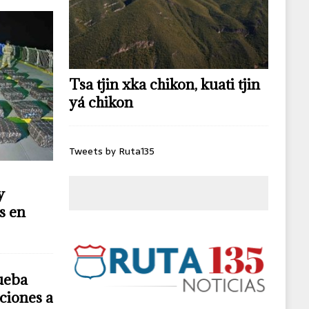
Tsa tjin xka chikon, kuati tjin
yá chikon
Tweets by Ruta135
y
s en
ueba
ciones a