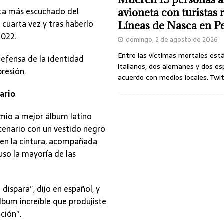
sta más escuchado del
avioneta con turistas
cuarta vez y tras haberlo
Líneas de Nasca en P
2022.
domingo, 2 de agosto de 2026
Entre las víctimas mortales est
defensa de la identidad
italianos, dos alemanes y dos es
resión.
acuerdo con medios locales. Twi
ario
emio a mejor álbum latino
scenario con un vestido negro
 en la cintura, acompañada
uso la mayoría de las
dispara”, dijo en español, y
lbum increíble que produjiste
ación”.