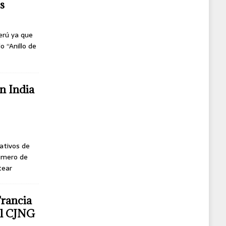
s
erú ya que
o “Anillo de
n India
ativos de
úmero de
tear
Francia
del CJNG