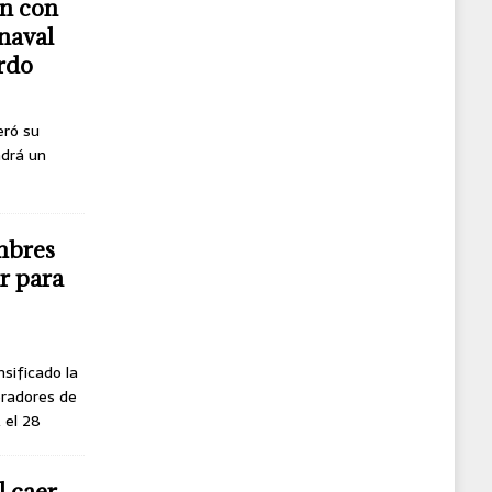
n con
naval
erdo
eró su
ndrá un
mbres
r para
nsificado la
oradores de
, el 28
l caer