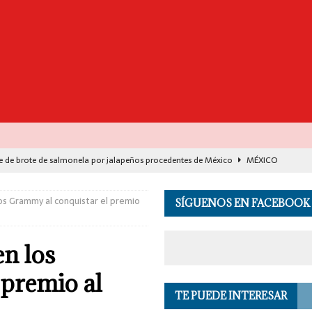
e de brote de salmonela por jalapeños procedentes de México
MÉXICO
destaca avance histórico para miles de familias con el programa Vivienda
los Grammy al conquistar el premio
SÍGUENOS EN FACEBOOK
00 muertos en India por el monzón e inundaciones
EL MUNDO
en los
de Seguridad se suma a investigación por asesinato en vivo del influencer
 premio al
TE PUEDE INTERESAR
 en los Andes de Perú deja un herido, según reporte de autoridades
EL