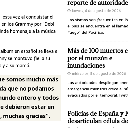
reporte de autoridade
jueves, 6 de agosto de 2026
, esta vez al conquistar el
Los sismos son frecuentes en P
 en los Grammy por “Debí
el país se encuentra en el llamad
 rinde homenaje a la música
Fuego” del Pacífico.
Más de 100 muertos e
álbum en español se lleva el
por el monzón e
nny se mantuvo fiel a su
a y a su mamá.
inundaciones
miércoles, 5 de agosto de 2026
 que somos mucho más
Las autoridades despliegan oper
nada que no podamos
emergencia mientras crece el n
evacuados por el temporal. Twit
l mundo entero y todos
ue debieron estar en
Policías de España y 
, muchas gracias”.
desarticulan célula 