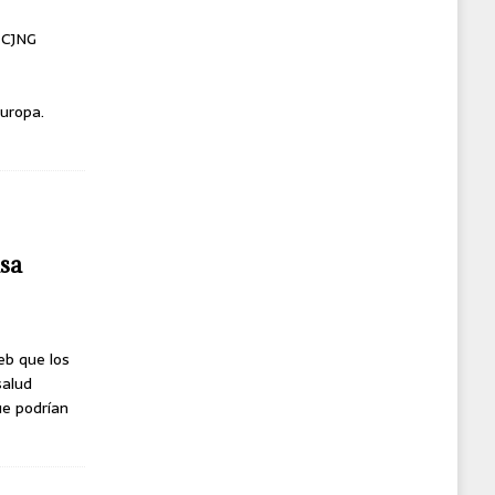
l CJNG
uropa.
usa
eb que los
salud
ue podrían