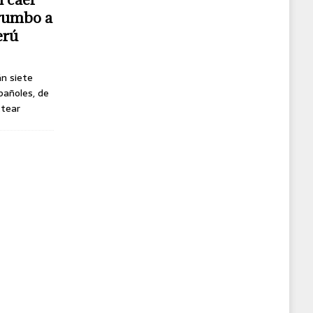
 rumbo a
erú
án siete
pañoles, de
ttear