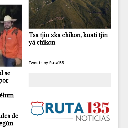
Tsa tjin xka chikon, kuati tjin
yá chikon
Tweets by Ruta135
d se
por
télum
ndes de
según