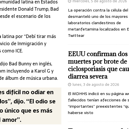
comunidad latina en Estados
miércoles, 5 de agosto de 2026
presidente Donald Trump, Bad
La operación contra la célula de
esde el escenario de los
desmanteló uno de los mayores
laboratorios clandestinos de
metanfetamina localizados en E
Twittear
 latina por “Debí tirar más
vicio de Inmigración y
s como ICE.
EEUU confirman dos
muertes por brote de
 dijo Bad Bunny en inglés,
ciclosporiasis que ca
om incluyendo a Karol G y
diarrea severa
de álbum de música urbana.
lunes, 3 de agosto de 2026
 difícil no odiar en
El MDHHS indicó en su página w
”, dijo. “El odio se
fallecidos tenían afecciones de 
“importantes” preexistentes “q
o único que es más
haberse visto
l amor”.