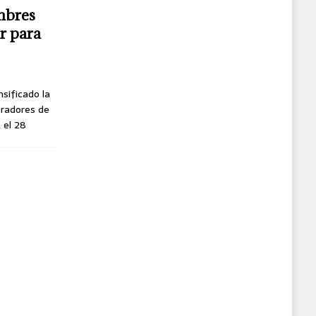
mbres
r para
nsificado la
oradores de
, el 28