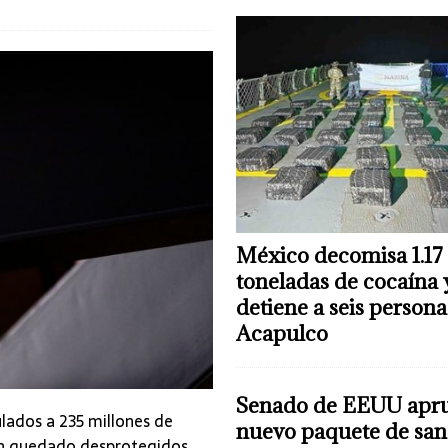
México decomisa 1.17
toneladas de cocaína 
detiene a seis persona
Acapulco
Senado de EEUU apr
lados a 235 millones de
nuevo paquete de san
n quedado desprotegidos,