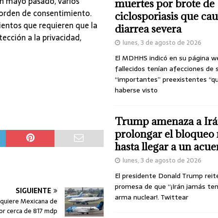
en mayo pasado, varios
muertes por brote de
a orden de consentimiento.
ciclosporiasis que ca
ientos que requieren que la
diarrea severa
ción a la privacidad,
lunes, 3 de agosto de 2026
El MDHHS indicó en su página w
fallecidos tenían afecciones de 
“importantes” preexistentes “q
haberse visto
Trump amenaza a Irá
prolongar el bloqueo 
hasta llegar a un acu
lunes, 3 de agosto de 2026
El presidente Donald Trump reit
promesa de que “¡Irán jamás te
SIGUIENTE
arma nuclear!. Twittear
quiere Mexicana de
or cerca de 817 mdp