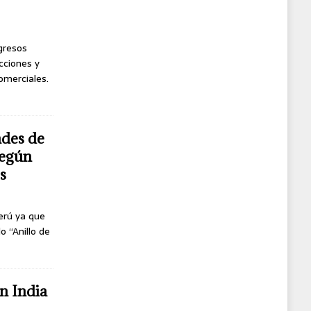
ngresos
cciones y
omerciales.
ndes de
según
s
erú ya que
o “Anillo de
n India