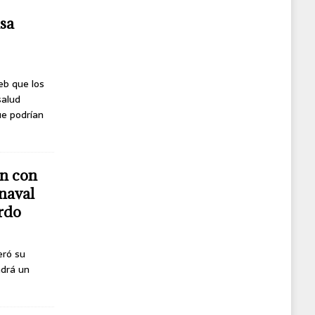
usa
eb que los
salud
ue podrían
n con
naval
erdo
eró su
ndrá un