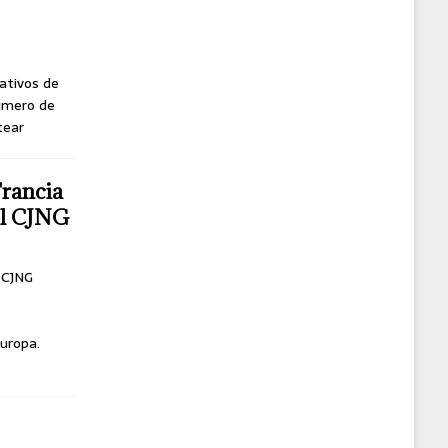
ativos de
úmero de
tear
Francia
del CJNG
l CJNG
uropa.