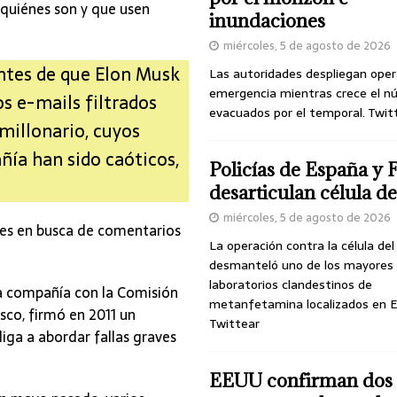
 quiénes son y que usen
inundaciones
miércoles, 5 de agosto de 2026
antes de que Elon Musk
Las autoridades despliegan oper
emergencia mientras crece el n
os e-mails filtrados
evacuados por el temporal. Twit
millonario, cuyos
ñía han sido caóticos,
Policías de España y 
desarticulan célula 
miércoles, 5 de agosto de 2026
es en busca de comentarios
La operación contra la célula de
desmanteló uno de los mayores
laboratorios clandestinos de
la compañía con la Comisión
metanfetamina localizados en E
sco, firmó en 2011 un
Twittear
iga a abordar fallas graves
EEUU confirman dos