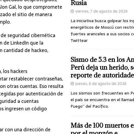
Rusia
 Alon Gal, lo que compromete
viernes, 7 de agosto de 2026
izado el sitio de manera
La iniciativa busca golpear los i
mplo.
energéticos de Moscú con restri
fuertes aranceles a sus socios c
 de seguridad cibernética
Twittear
n de LinkedIn que la
n cantidad de hackeo,
Sismo de 5.3 en los A
Perú deja un herido, 
, los hackers
reporte de autoridade
tar restablecer contraseñas,
jueves, 6 de agosto de 2026
on otras cuentas. Eso resulta
tegidas por autenticación de
Los sismos son frecuentes en P
el país se encuentra en el llamad
guridad a cuentas
Fuego” del Pacífico.
ios ingresen un código
Más de 100 muertos e
r con una dirección de
por el monzón e