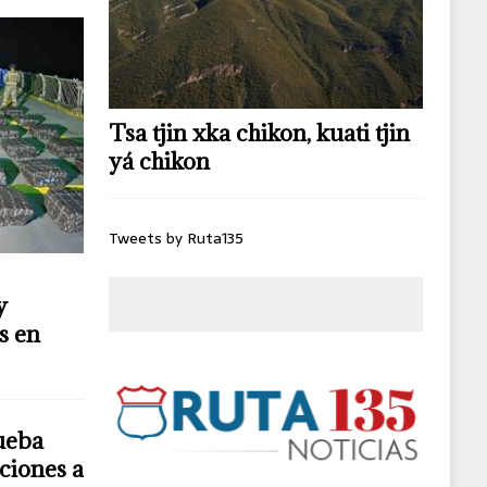
Tsa tjin xka chikon, kuati tjin
yá chikon
Tweets by Ruta135
y
s en
ueba
ciones a