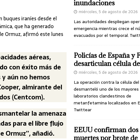
inundaciones
miércoles, 5 de agosto de 2026
n buques iraníes desde el
Las autoridades despliegan oper
slámica, que ha generado
emergencia mientras crece el n
de Ormuz, afirmó este lunes
evacuados por el temporal. Twit
Policías de España y 
acidades aéreas,
desarticulan célula 
ido con éxito más de
miércoles, 5 de agosto de 2026
s y aún no hemos
La operación contra la célula de
Cooper, almirante del
desmanteló uno de los mayores
dos (Centcom).
laboratorios clandestinos de
metanfetamina localizados en E
Twittear
smantelar la amenaza
s para el libre flujo
EEUU confirman dos
de Ormuz”, añadió.
muertes por brote de