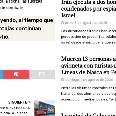
a la fecha, las fuerzas
Irán ejecuta a dos ho
 de combate.
condenados por espia
Israel
uyendo, al tiempo que
lunes, 3 de agosto de 2026
ntajas continúan
Las autoridades iraníes han inte
tió.
persecución de presuntos colab
Israel desde el inicio de la guerra
Mueren 13 personas a
avioneta con turistas
Líneas de Nasca en P
domingo, 2 de agosto de 2026
Entre las víctimas mortales est
italianos, dos alemanes y dos es
acuerdo con medios locales. Twi
SIGUIENTE
abre nueva ruta RA12
olonia La Soledad –
La mitad de Cuba qu