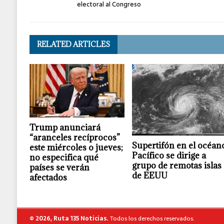
electoral al Congreso
RELATED ARTICLES
Trump anunciará
“aranceles recíprocos”
Supertifón en el océan
este miércoles o jueves;
Pacífico se dirige a
no especifica qué
grupo de remotas islas
países se verán
de EEUU
afectados
© 2026, Ruta 135 Noticias.
Todos los derechos reservados.