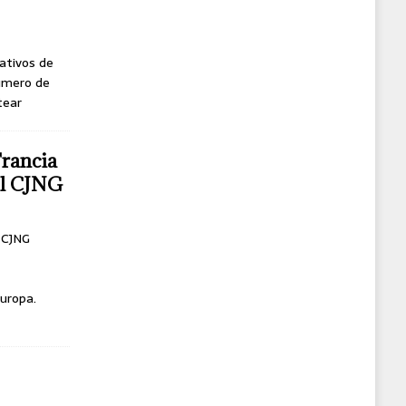
ativos de
úmero de
tear
Francia
del CJNG
l CJNG
uropa.