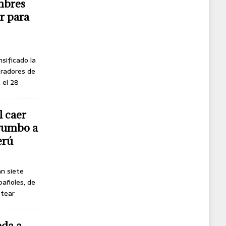
mbres
r para
nsificado la
oradores de
, el 28
l caer
 rumbo a
erú
án siete
pañoles, de
ttear
eda a