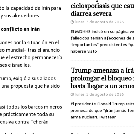
ciclosporiasis que ca
o la capacidad de Irán para
diarrea severa
y sus alrededores.
lunes, 3 de agosto de 2026
conflicto en Irán
El MDHHS indicó en su página w
fallecidos tenían afecciones de 
ones por la situación en el
“importantes” preexistentes “q
eo mundial- tras el anuncio
haberse visto
que el estrecho permanecería
s e israelíes.
Trump amenaza a Irá
prolongar el bloqueo 
rump, exigió a sus aliados
o, una propuesta que ha sido
hasta llegar a un acu
lunes, 3 de agosto de 2026
El presidente Donald Trump reit
si todos los barcos mineros
promesa de que “¡Irán jamás te
ue prácticamente toda su
arma nuclear!. Twittear
ensiva contra Teherán.