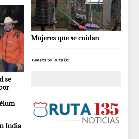
Mujeres que se cuidan
Tweets by Ruta135
d se
por
télum
n India