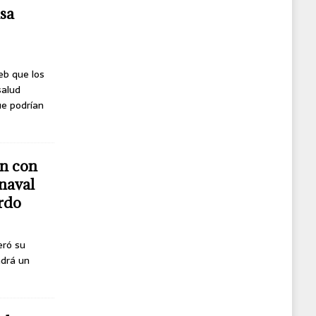
usa
eb que los
salud
ue podrían
n con
naval
erdo
eró su
ndrá un