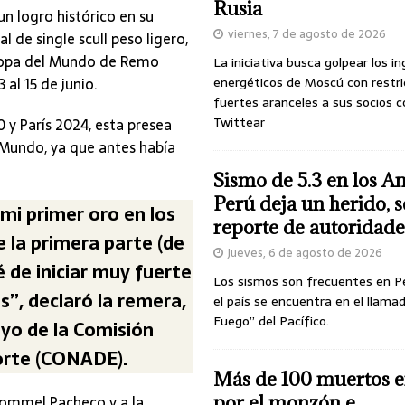
Rusia
n logro histórico en su
viernes, 7 de agosto de 2026
l de single scull peso ligero,
 Copa del Mundo de Remo
La iniciativa busca golpear los i
3 al 15 de junio.
energéticos de Moscú con restri
fuertes aranceles a sus socios c
Twittear
 y París 2024, esta presea
Mundo, ya que antes había
Sismo de 5.3 en los A
Perú deja un herido, 
mi primer oro en los
reporte de autoridade
 la primera parte (de
jueves, 6 de agosto de 2026
 de iniciar muy fuerte
Los sismos son frecuentes en P
s”, declaró la remera,
el país se encuentra en el llamad
Fuego” del Pacífico.
oyo de la Comisión
porte (CONADE).
Más de 100 muertos e
Rommel Pacheco y a la
por el monzón e