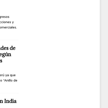
ngresos
cciones y
omerciales.
ndes de
según
s
erú ya que
o “Anillo de
n India