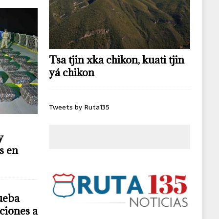
Tsa tjin xka chikon, kuati tjin
yá chikon
Tweets by Ruta135
y
s en
ueba
ciones a