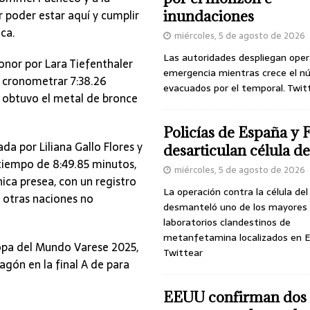
 poder estar aquí y cumplir
inundaciones
ca.
miércoles, 5 de agosto de 2026
Las autoridades despliegan oper
nor por Lara Tiefenthaler
emergencia mientras crece el n
al cronometrar 7:38.26
evacuados por el temporal. Twit
 obtuvo el metal de bronce
Policías de España y 
a por Liliana Gallo Flores y
desarticulan célula 
 tiempo de 8:49.85 minutos,
miércoles, 5 de agosto de 2026
única presea, con un registro
La operación contra la célula de
ue otras naciones no
desmanteló uno de los mayores
laboratorios clandestinos de
metanfetamina localizados en E
opa del Mundo Varese 2025,
Twittear
gón en la final A de para
EEUU confirman dos