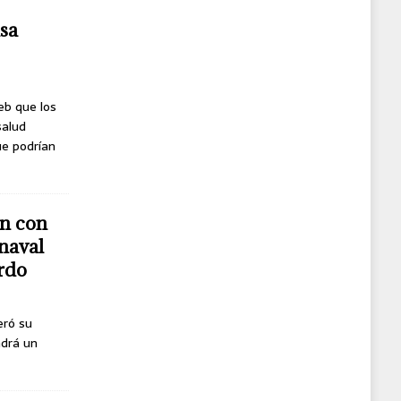
usa
eb que los
salud
ue podrían
n con
naval
erdo
eró su
ndrá un