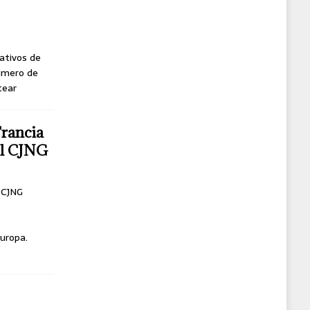
ativos de
úmero de
tear
Francia
del CJNG
l CJNG
uropa.