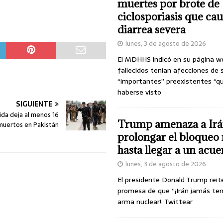
muertes por brote de
ciclosporiasis que ca
diarrea severa
lunes, 3 de agosto de 2026
El MDHHS indicó en su página w
fallecidos tenían afecciones de 
“importantes” preexistentes “q
haberse visto
SIGUIENTE
ida deja al menos 16
Trump amenaza a Irá
muertos en Pakistán
prolongar el bloqueo 
hasta llegar a un acu
lunes, 3 de agosto de 2026
El presidente Donald Trump reit
promesa de que “¡Irán jamás te
arma nuclear!. Twittear